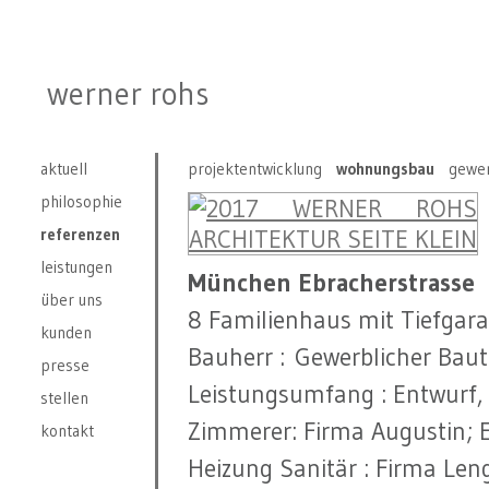
werner rohs
aktuell
projektentwicklung
wohnungsbau
gewe
philosophie
referenzen
leistungen
München Ebracherstrasse
über uns
8 Familienhaus mit Tiefgar
kunden
Bauherr : Gewerblicher Bau
presse
Leistungsumfang : Entwurf
stellen
Zimmerer: Firma Augustin; El
kontakt
Heizung Sanitär : Firma Le