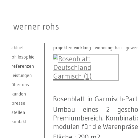
werner rohs
aktuell
projektentwicklung
wohnungsbau
gewer
philosophie
referenzen
leistungen
über uns
kunden
Rosenblatt in Garmisch-Par
presse
Umbau eines 2 geschos
stellen
Premiumbereich. Kombinatio
kontakt
modulen für die Warenpräse
Fläche : 290 m2