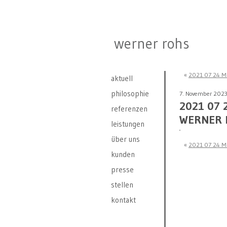
werner rohs
«
2021 07 24 
aktuell
philosophie
7. November 202
2021 07
referenzen
WERNER 
leistungen
über uns
«
2021 07 24 
kunden
presse
stellen
kontakt