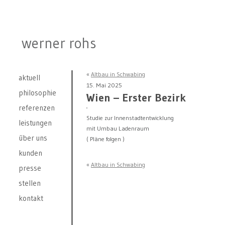
werner rohs
«
Altbau in Schwabing
aktuell
15. Mai 2025
philosophie
Wien – Erster Bezirk
referenzen
Studie zur Innenstadtentwicklung
leistungen
mit Umbau Ladenraum
über uns
( Pläne folgen )
kunden
«
Altbau in Schwabing
presse
stellen
kontakt