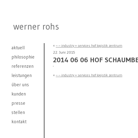
werner rohs
«
– – industry + services hof logistik zentrum
aktuell
22. Juni 2015
philosophie
2014 06 06 HOF SCHAUMBE
referenzen
leistungen
«
– – industry + services hof logistik zentrum
über uns
kunden
presse
stellen
kontakt