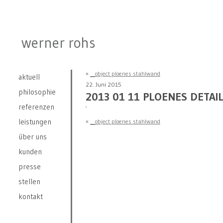
werner rohs
«
__object ploenes stahlwand
aktuell
22. Juni 2015
philosophie
2013 01 11 PLOENES DETAIL
referenzen
leistungen
«
__object ploenes stahlwand
über uns
kunden
presse
stellen
kontakt