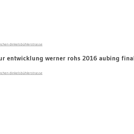
nchen dinkelsbühlerstrasse
ur entwicklung werner rohs 2016 aubing final
nchen dinkelsbühlerstrasse