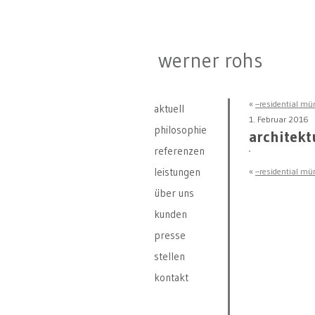
werner rohs
«
–residential mü
aktuell
1. Februar 2016
philosophie
architekt
referenzen
leistungen
«
–residential mü
über uns
kunden
presse
stellen
kontakt