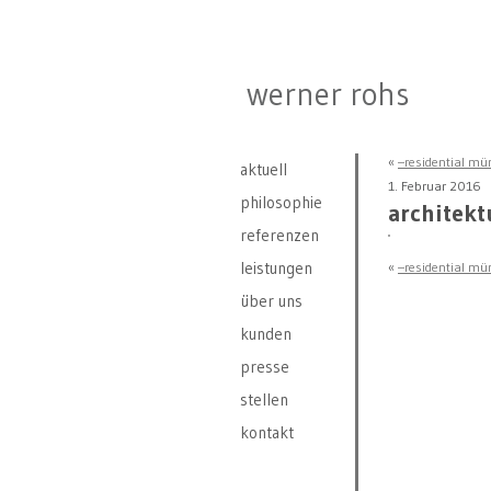
werner rohs
«
–residential mü
aktuell
1. Februar 2016
philosophie
architekt
referenzen
leistungen
«
–residential mü
über uns
kunden
presse
stellen
kontakt