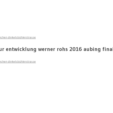
nchen dinkelsbühlerstrasse
ur entwicklung werner rohs 2016 aubing final
nchen dinkelsbühlerstrasse