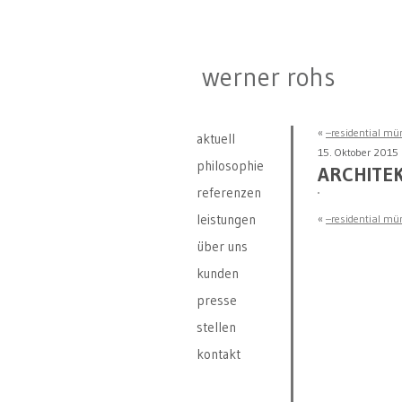
werner rohs
«
–residential mü
aktuell
15. Oktober 2015
philosophie
ARCHITE
referenzen
leistungen
«
–residential mü
über uns
kunden
presse
stellen
kontakt