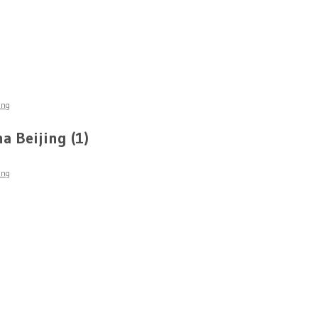
ing
a Beijing (1)
ing