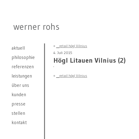
werner rohs
«
__retail högl Vilnius
aktuell
4. Juli 2015
philosophie
Högl Litauen Vilnius (2)
referenzen
leistungen
«
__retail högl Vilnius
über uns
kunden
presse
stellen
kontakt