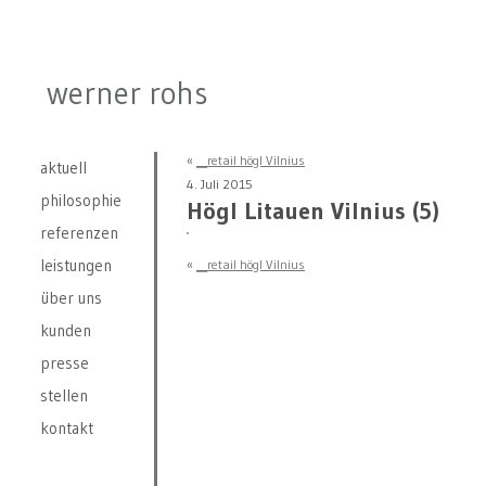
werner rohs
«
__retail högl Vilnius
aktuell
4. Juli 2015
philosophie
Högl Litauen Vilnius (5)
referenzen
leistungen
«
__retail högl Vilnius
über uns
kunden
presse
stellen
kontakt