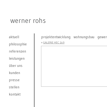
werner rohs
aktuell
projektentwicklung
wohnungsbau
gewer
«
GALERIE HEC 149
philosophie
referenzen
leistungen
über uns
kunden
presse
stellen
kontakt