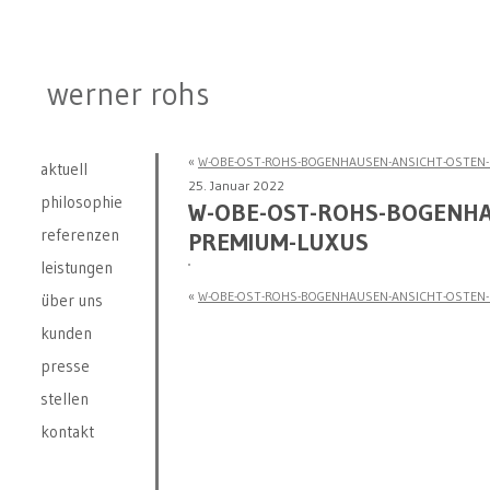
werner rohs
«
W-OBE-OST-ROHS-BOGENHAUSEN-ANSICHT-OSTEN
aktuell
25. Januar 2022
philosophie
W-OBE-OST-ROHS-BOGENHA
referenzen
PREMIUM-LUXUS
leistungen
«
W-OBE-OST-ROHS-BOGENHAUSEN-ANSICHT-OSTEN
über uns
kunden
presse
stellen
kontakt