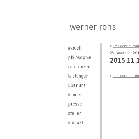
werner rohs
«
–residential mü
aktuell
23. November 20
philosophie
2015 11 
referenzen
leistungen
«
–residential mü
über uns
kunden
presse
stellen
kontakt